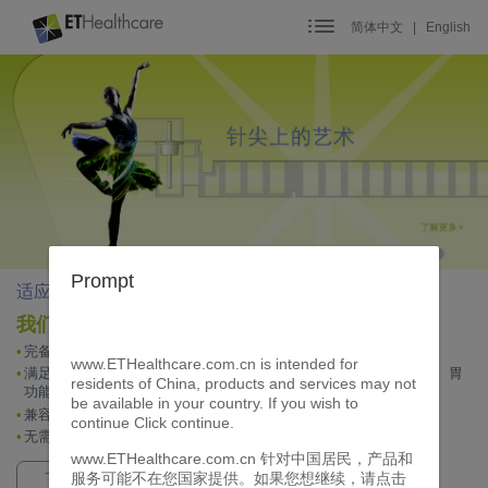
Skip
to
简体中文
|
English
content
Primary
Menu
Prompt
适应院内多种应用场合
我们的特点
完备的全自动免疫诊断解决方案
www.ETHealthcare.com.cn is intended for
满足多种免疫检测项目需求，包括心血管、炎症、性激素、肾功能、胃
residents of China, products and services may not
功能等
be available in your country. If you wish to
兼容包括全血在内的多种样本类型
continue Click continue.
无需每日维护
www.ETHealthcare.com.cn 针对中国居民，产品和
服务可能不在您国家提供。如果您想继续，请点击
了解更多